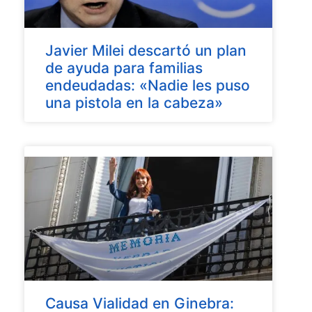
Javier Milei descartó un plan
de ayuda para familias
endeudadas: «Nadie les puso
una pistola en la cabeza»
Causa Vialidad en Ginebra: