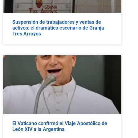
Suspensión de trabajadores y ventas de
activos: el dramático escenario de Granja
Tres Arroyos
El Vaticano confirmó el Viaje Apostólico de
León XIV a la Argentina