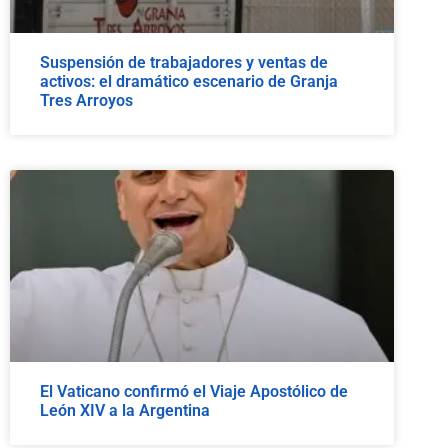
Suspensión de trabajadores y ventas de
activos: el dramático escenario de Granja
Tres Arroyos
El Vaticano confirmó el Viaje Apostólico de
León XIV a la Argentina