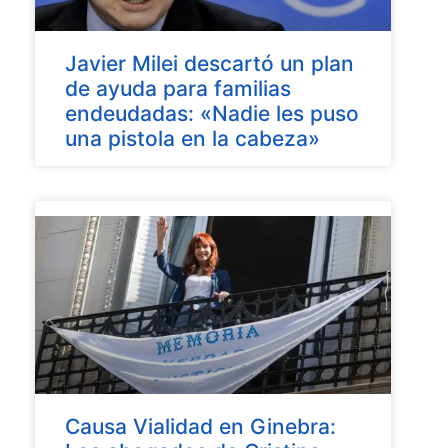
Javier Milei descartó un plan
de ayuda para familias
endeudadas: «Nadie les puso
una pistola en la cabeza»
Causa Vialidad en Ginebra: