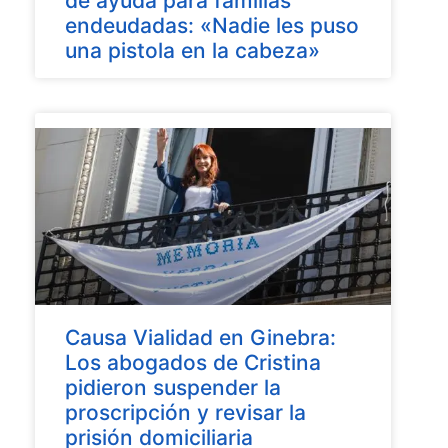
de ayuda para familias
endeudadas: «Nadie les puso
una pistola en la cabeza»
Causa Vialidad en Ginebra:
Los abogados de Cristina
pidieron suspender la
proscripción y revisar la
prisión domiciliaria