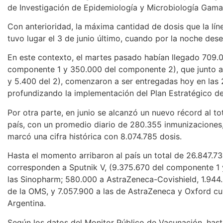
de Investigación de Epidemiología y Microbiología Gama
Con anterioridad, la máxima cantidad de dosis que la lín
tuvo lugar el 3 de junio último, cuando por la noche de
En este contexto, el martes pasado habían llegado 709.
componente 1 y 350.000 del componente 2), que junto a 
y 5.400 del 2), comenzaron a ser entregadas hoy en las 2
profundizando la implementación del Plan Estratégico d
Por otra parte, en junio se alcanzó un nuevo récord al to
país, con un promedio diario de 280.355 inmunizaciones,
marcó una cifra histórica con 8.074.785 dosis.
Hasta el momento arribaron al país un total de 26.847.73
corresponden a Sputnik V, (9.375.670 del componente 1 
las Sinopharm; 580.000 a AstraZeneca-Covishield, 1.94
de la OMS, y 7.057.900 a las de AstraZeneca y Oxford cuy
Argentina.
Según los datos del Monitor Público de Vacunación, hast