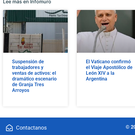
Lee más en Infomuro
Suspensión de
El Vaticano confirmó
trabajadores y
el Viaje Apostólico de
ventas de activos: el
León XIV a la
dramático escenario
Argentina
de Granja Tres
Arroyos
© 2
Contactanos