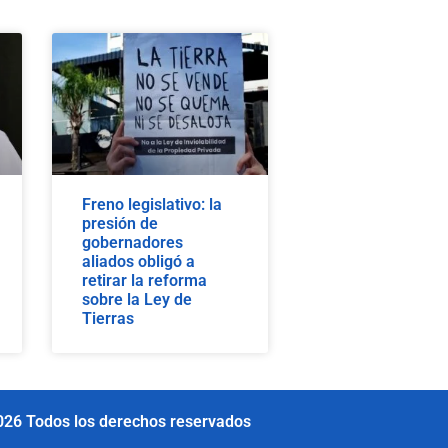
Freno legislativo: la
presión de
gobernadores
aliados obligó a
retirar la reforma
sobre la Ley de
Tierras
026 Todos los derechos reservados