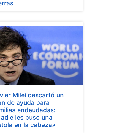
erras
vier Milei descartó un
an de ayuda para
milias endeudadas:
adie les puso una
stola en la cabeza»