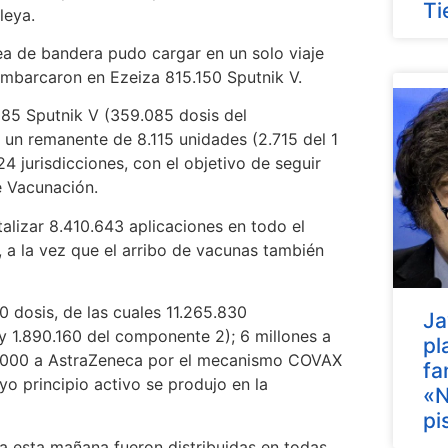
Ti
leya.
ea de bandera pudo cargar en un solo viaje
sembarcaron en Ezeiza 815.150 Sputnik V.
085 Sputnik V (359.085 dosis del
un remanente de 8.115 unidades (2.715 del 1
4 jurisdicciones, con el objetivo de seguir
e Vacunación.
talizar 8.410.643 aplicaciones en todo el
 a la vez que el arribo de vacunas también
0 dosis, de las cuales 11.265.830
Ja
y 1.890.160 del componente 2); 6 millones a
pl
4.000 a AstraZeneca por el mecanismo COVAX
fa
o principio activo se produjo en la
«N
pi
a esta mañana fueron distribuidas en todas