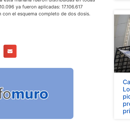
10.096 ya fueron aplicadas: 17.106.617
an con el esquema completo de dos dosis.
Ca
Lo
pi
pr
pr