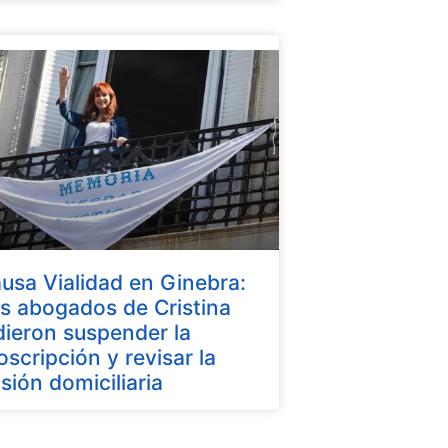
usa Vialidad en Ginebra:
s abogados de Cristina
dieron suspender la
oscripción y revisar la
isión domiciliaria