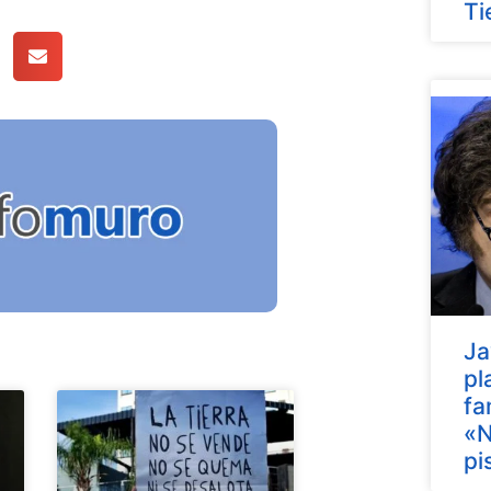
Ti
Ja
pl
fa
«N
pi