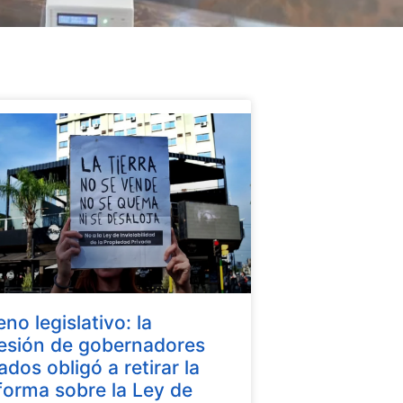
eno legislativo: la
esión de gobernadores
iados obligó a retirar la
forma sobre la Ley de