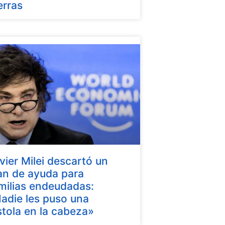
erras
vier Milei descartó un
an de ayuda para
milias endeudadas:
adie les puso una
stola en la cabeza»