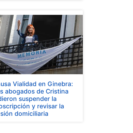
usa Vialidad en Ginebra:
s abogados de Cristina
dieron suspender la
oscripción y revisar la
isión domiciliaria