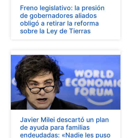
Freno legislativo: la presión
de gobernadores aliados
obligó a retirar la reforma
sobre la Ley de Tierras
Javier Milei descartó un plan
de ayuda para familias
endeudadas: «Nadie les puso