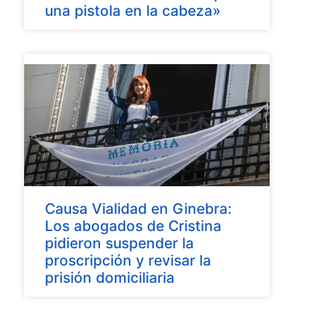
una pistola en la cabeza»
Causa Vialidad en Ginebra:
Los abogados de Cristina
pidieron suspender la
proscripción y revisar la
prisión domiciliaria