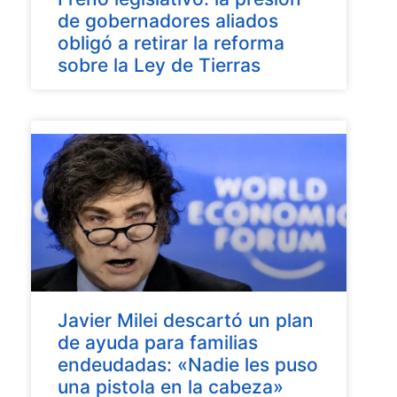
de gobernadores aliados
obligó a retirar la reforma
sobre la Ley de Tierras
Javier Milei descartó un plan
de ayuda para familias
endeudadas: «Nadie les puso
una pistola en la cabeza»