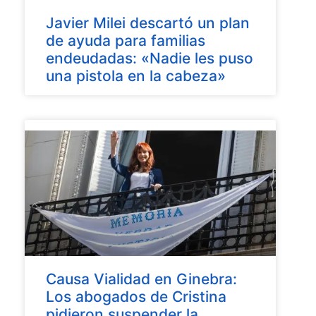
Javier Milei descartó un plan
de ayuda para familias
endeudadas: «Nadie les puso
una pistola en la cabeza»
Causa Vialidad en Ginebra:
Los abogados de Cristina
pidieron suspender la