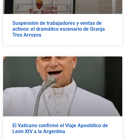
Suspensión de trabajadores y ventas de
activos: el dramático escenario de Granja
Tres Arroyos
El Vaticano confirmó el Viaje Apostólico de
León XIV a la Argentina