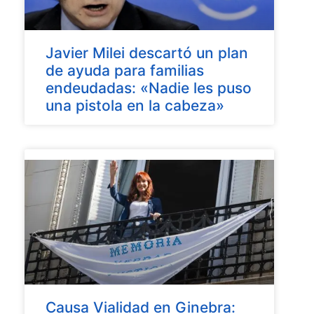
Javier Milei descartó un plan
de ayuda para familias
endeudadas: «Nadie les puso
una pistola en la cabeza»
Causa Vialidad en Ginebra: