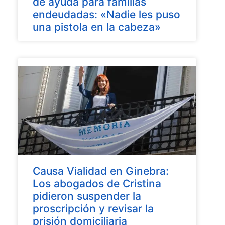
de ayuda para familias
endeudadas: «Nadie les puso
una pistola en la cabeza»
Causa Vialidad en Ginebra:
Los abogados de Cristina
pidieron suspender la
proscripción y revisar la
prisión domiciliaria