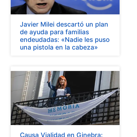
Javier Milei descartó un plan
de ayuda para familias
endeudadas: «Nadie les puso
una pistola en la cabeza»
Causa Vialidad en Ginebra: