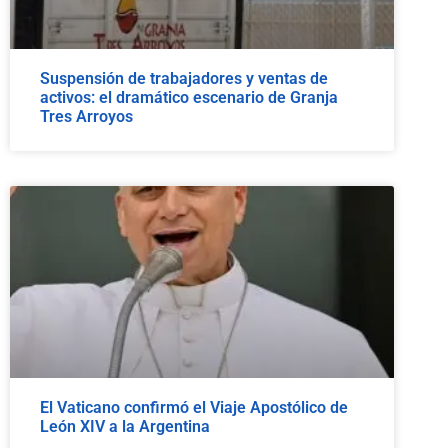
Suspensión de trabajadores y ventas de
activos: el dramático escenario de Granja
Tres Arroyos
El Vaticano confirmó el Viaje Apostólico de
León XIV a la Argentina