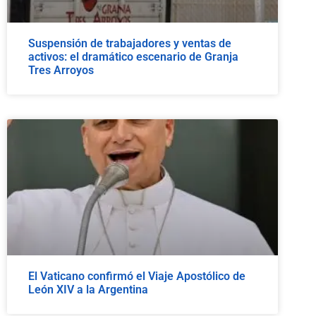
Suspensión de trabajadores y ventas de
activos: el dramático escenario de Granja
Tres Arroyos
El Vaticano confirmó el Viaje Apostólico de
León XIV a la Argentina