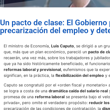
Un pacto de clase: El Gobiern
precarización del empleo y dete
El ministro de Economía,
Luis Caputo
, se dirigió a un g
que, más que un plan económico, pareció un
pacto de cl
recaerán, una vez más, sobre los trabajadores y jubilado
que ya ha sido históricamente beneficiado, el funcionar
reformas laboral y previsional
, eufemismos que la exper
significan, en la práctica, la
flexibilización del empleo
y 
Caputo se congratuló por el «orden fiscal y monetario» a
se logra a costa de una
dramática caída del salario real
promesa de una
reforma laboral
se presenta bajo el velo
privada», pero omite el verdadero propósito:
reducir lo
precarización de las condiciones de contratación, la
dis