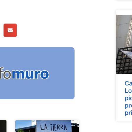
Ca
Lo
pi
pr
pr