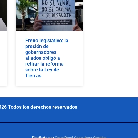
Freno legislativo: la
presión de
gobernadores
aliados obligó a
retirar la reforma
sobre la Ley de
Tierras
026 Todos los derechos reservados