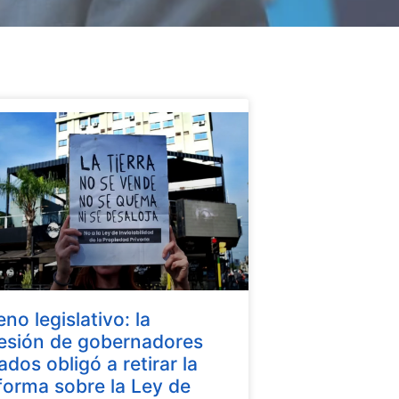
eno legislativo: la
esión de gobernadores
iados obligó a retirar la
forma sobre la Ley de