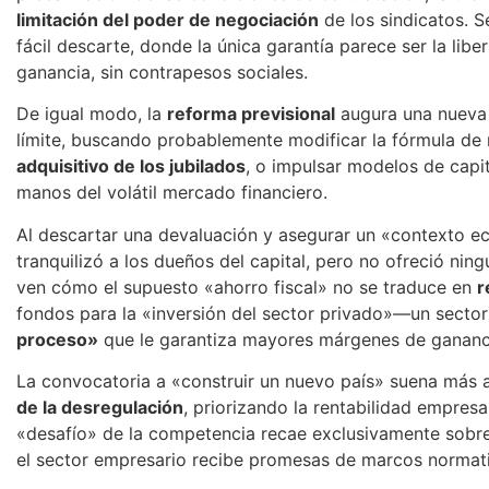
limitación del poder de negociación
de los sindicatos. 
fácil descarte, donde la única garantía parece ser la li
ganancia, sin contrapesos sociales.
De igual modo, la
reforma previsional
augura una nueva 
límite, buscando probablemente modificar la fórmula de
adquisitivo de los jubilados
, o impulsar modelos de capit
manos del volátil mercado financiero.
Al descartar una devaluación y asegurar un «contexto e
tranquilizó a los dueños del capital, pero no ofreció nin
ven cómo el supuesto «ahorro fiscal» no se traduce en
r
fondos para la «inversión del sector privado»—un secto
proceso»
que le garantiza mayores márgenes de gananci
La convocatoria a «construir un nuevo país» suena más 
de la desregulación
, priorizando la rentabilidad empresar
«desafío» de la competencia recae exclusivamente sobre 
el sector empresario recibe promesas de marcos normat