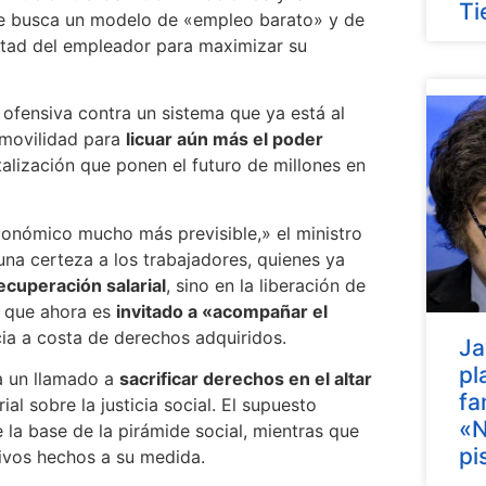
Ti
Se busca un modelo de «empleo barato» y de
bertad del empleador para maximizar su
ofensiva contra un sistema que ya está al
 movilidad para
licuar aún más el poder
alización que ponen el futuro de millones en
conómico mucho más previsible,» el ministro
guna certeza a los trabajadores, quienes ya
ecuperación salarial
, sino en la liberación de
r que ahora es
invitado a «acompañar el
a a costa de derechos adquiridos.
Ja
pl
a un llamado a
sacrificar derechos en el altar
fa
ial sobre la justicia social. El supuesto
«N
la base de la pirámide social, mientras que
pi
ivos hechos a su medida.