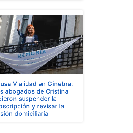
usa Vialidad en Ginebra:
s abogados de Cristina
dieron suspender la
oscripción y revisar la
isión domiciliaria