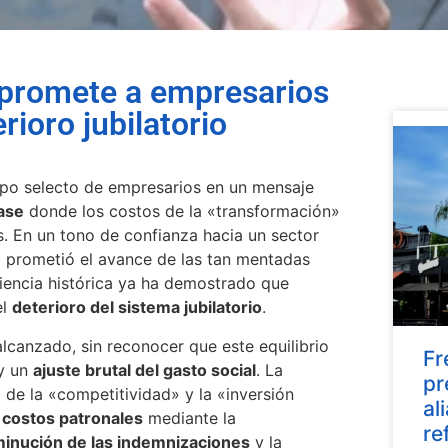
o promete a empresarios
rioro jubilatorio
rupo selecto de empresarios en un mensaje
ase
donde los costos de la «transformación»
s. En un tono de confianza hacia un sector
io prometió el avance de las tan mentadas
iencia histórica ya ha demostrado que
el
deterioro del sistema jubilatorio
.
lcanzado, sin reconocer que este equilibrio
Fr
y un
ajuste brutal del gasto social
. La
pr
 de la «competitividad» y la «inversión
al
s costos patronales
mediante la
re
minución de las indemnizaciones
y la