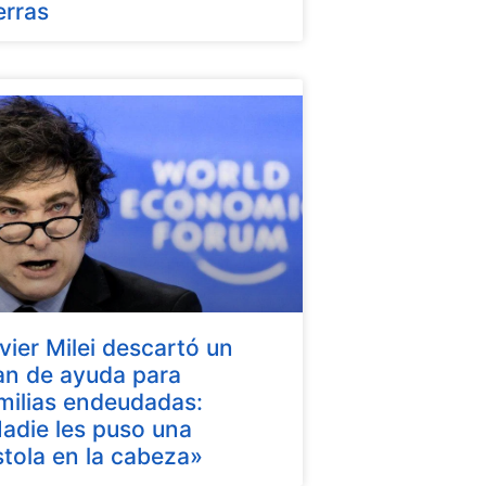
erras
vier Milei descartó un
an de ayuda para
milias endeudadas:
adie les puso una
stola en la cabeza»