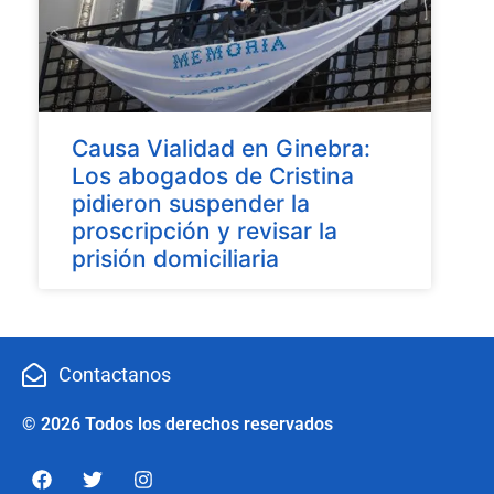
Causa Vialidad en Ginebra:
Los abogados de Cristina
pidieron suspender la
proscripción y revisar la
prisión domiciliaria
Contactanos
© 2026 Todos los derechos reservados