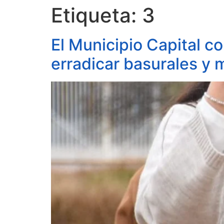
Etiqueta:
3
El Municipio Capital co
erradicar basurales y m