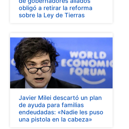
de gobernadores aliados
obligó a retirar la reforma
sobre la Ley de Tierras
Javier Milei descartó un plan
de ayuda para familias
endeudadas: «Nadie les puso
una pistola en la cabeza»