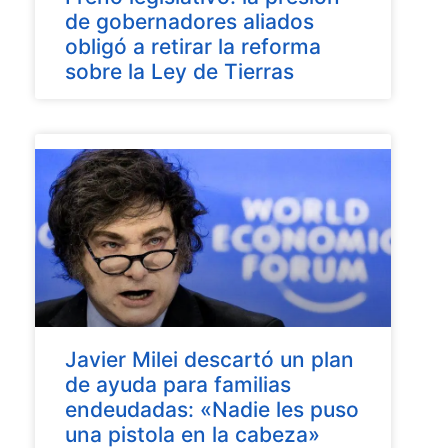
de gobernadores aliados
obligó a retirar la reforma
sobre la Ley de Tierras
Javier Milei descartó un plan
de ayuda para familias
endeudadas: «Nadie les puso
una pistola en la cabeza»