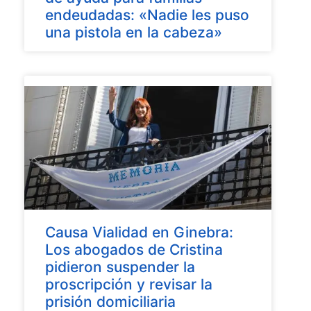
endeudadas: «Nadie les puso
una pistola en la cabeza»
Causa Vialidad en Ginebra:
Los abogados de Cristina
pidieron suspender la
proscripción y revisar la
prisión domiciliaria