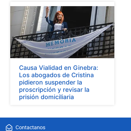
Causa Vialidad en Ginebra:
Los abogados de Cristina
pidieron suspender la
proscripción y revisar la
prisión domiciliaria
Contactanos