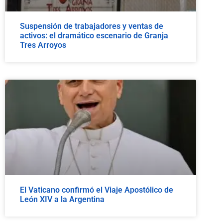
Suspensión de trabajadores y ventas de
activos: el dramático escenario de Granja
Tres Arroyos
El Vaticano confirmó el Viaje Apostólico de
León XIV a la Argentina