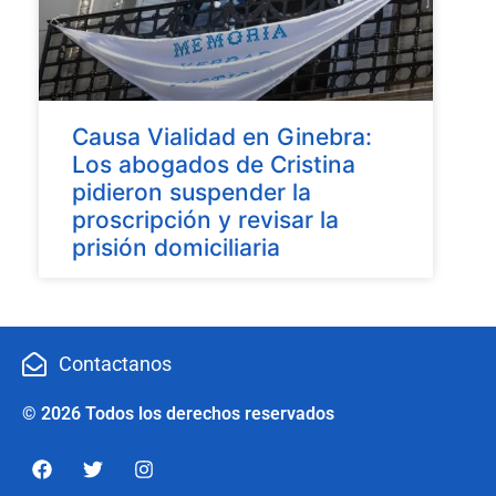
Causa Vialidad en Ginebra:
Los abogados de Cristina
pidieron suspender la
proscripción y revisar la
prisión domiciliaria
Contactanos
© 2026 Todos los derechos reservados