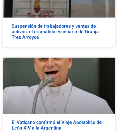
Suspensión de trabajadores y ventas de
activos: el dramático escenario de Granja
Tres Arroyos
El Vaticano confirmó el Viaje Apostólico de
León XIV a la Argentina