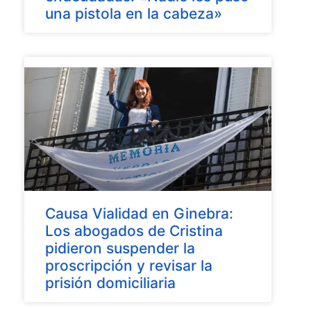
una pistola en la cabeza»
Causa Vialidad en Ginebra:
Los abogados de Cristina
pidieron suspender la
proscripción y revisar la
prisión domiciliaria