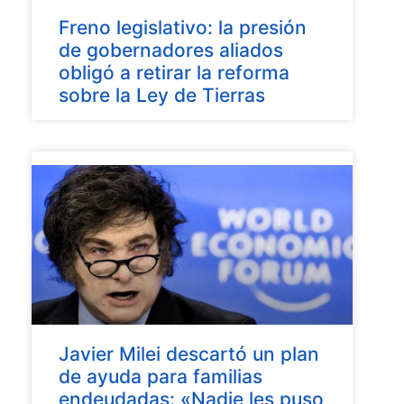
Freno legislativo: la presión
de gobernadores aliados
obligó a retirar la reforma
sobre la Ley de Tierras
Javier Milei descartó un plan
de ayuda para familias
endeudadas: «Nadie les puso