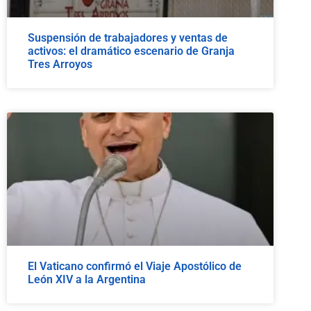
Suspensión de trabajadores y ventas de
activos: el dramático escenario de Granja
Tres Arroyos
El Vaticano confirmó el Viaje Apostólico de
León XIV a la Argentina