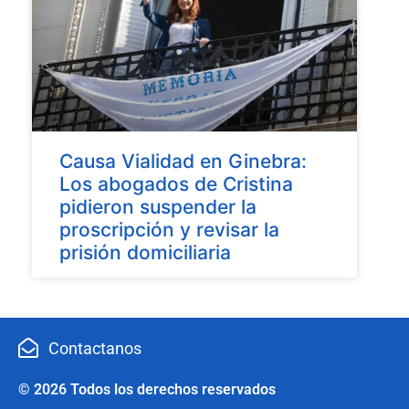
Causa Vialidad en Ginebra:
Los abogados de Cristina
pidieron suspender la
proscripción y revisar la
prisión domiciliaria
Contactanos
© 2026 Todos los derechos reservados