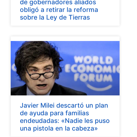
de gobernadores aliados
obligó a retirar la reforma
sobre la Ley de Tierras
Javier Milei descartó un plan
de ayuda para familias
endeudadas: «Nadie les puso
una pistola en la cabeza»