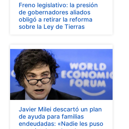
Freno legislativo: la presión
de gobernadores aliados
obligó a retirar la reforma
sobre la Ley de Tierras
Javier Milei descartó un plan
de ayuda para familias
endeudadas: «Nadie les puso