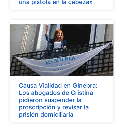
una pistola en la cabeza»
Causa Vialidad en Ginebra:
Los abogados de Cristina
pidieron suspender la
proscripción y revisar la
prisión domiciliaria