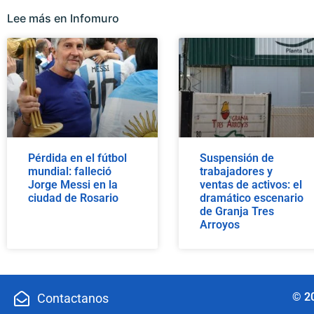
Lee más en Infomuro
Pérdida en el fútbol
Suspensión de
mundial: falleció
trabajadores y
Jorge Messi en la
ventas de activos: el
ciudad de Rosario
dramático escenario
de Granja Tres
Arroyos
© 2
Contactanos