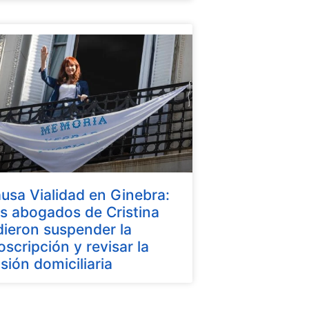
usa Vialidad en Ginebra:
s abogados de Cristina
dieron suspender la
oscripción y revisar la
isión domiciliaria