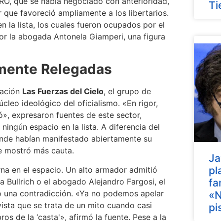
RO, que se había negociado con anterioridad,
Ti
 que favoreció ampliamente a los libertarios.
en la lista, los cuales fueron ocupados por el
por la abogada Antonela Giamperi, una figura
amente Relegadas
upación
Las Fuerzas del Cielo
, el grupo de
cleo ideológico del oficialismo. «En rigor,
ó», expresaron fuentes de este sector,
ingún espacio en la lista. A diferencia del
donde habían manifestado abiertamente su
se mostró más cauta.
Ja
pl
rna en el espacio. Un alto armador admitió
cia Bullrich o el abogado Alejandro Fargosi, el
fa
o una contradicción. «Ya no podemos apelar
«N
vista que se trata de un mito cuando casi
pi
os de la ‘casta'», afirmó la fuente. Pese a la