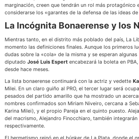
marginación, creen que tendrán un rol más protagónico en
considerarse los «garantes de la defensa de las ideas de 
La Incógnita Bonaerense y los
Mientras tanto, en el distrito más poblado del país, La 
momento las definiciones finales. Aunque los primeros lug
dudas sobre la «cola» de la misma y se esperan algunas
diputado
José Luis Espert
encabezará la boleta en PBA,
desde hace meses.
La lista bonaerense continuará con la actriz y vedette
Ka
Milei. En un claro guiño al PRO, el tercer lugar será ocu
pesados del partido amarillo que ha mostrado un acerc
nombres confirmados son Miriam Niveiro, cercana a Seba
Karina Milei), y el propio Pareja en el quinto puesto. Al
del macrismo, Alejandro Finocchiaro, también integrarán l
respectivamente.
El hermetismo reinó en el búnker de La Plata, donde el 