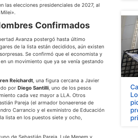
 las elecciones presidenciales de 2027, al
Milei».
 Nombres Confirmados
Libertad Avanza postergó hasta último
ares de la lista están decididos, aún existen
 sorpresas. Se confirmó que el economista y
 en un movimiento que ya se venía gestando
ren Reichardt
, una figura cercana a Javier
Ca
pado por
Diego Santilli
, uno de los pesos
Lo
amiento cada vez mayor a LLA. Otros
pi
stián Pareja (el armador bonaerense de
pr
ejandro Carrancio y el exministro de Educación
pr
a lista en los puestos siete y ocho,
grupo de Sebastián Pareja, Lule Menem y