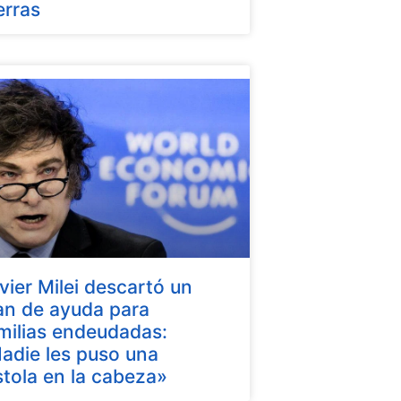
erras
vier Milei descartó un
an de ayuda para
milias endeudadas:
adie les puso una
stola en la cabeza»