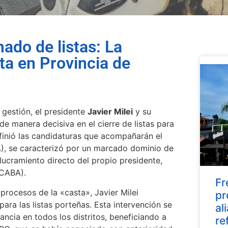
ado de listas: La
ta en Provincia de
 gestión, el presidente
Javier Milei
y su
n de manera decisiva en el cierre de listas para
efinió las candidaturas que acompañarán el
), se caracterizó por un marcado dominio de
volucramiento directo del propio presidente,
(CABA).
Fr
procesos de la «casta», Javier Milei
pr
ara las listas porteñas. Esta intervención se
al
ncia en todos los distritos, beneficiando a
re