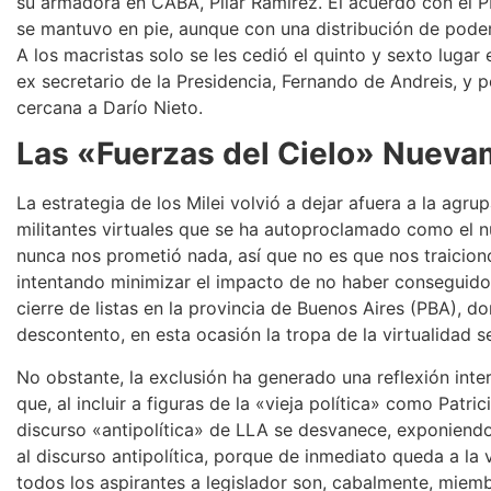
su armadora en CABA, Pilar Ramírez. El acuerdo con el P
se mantuvo en pie, aunque con una distribución de poder
A los macristas solo se les cedió el quinto y sexto lugar 
ex secretario de la Presidencia, Fernando de Andreis, y 
cercana a Darío Nieto.
Las «Fuerzas del Cielo» Nuev
La estrategia de los Milei volvió a dejar afuera a la agr
militantes virtuales que se ha autoproclamado como el nú
nunca nos prometió nada, así que no es que nos traicion
intentando minimizar el impacto de no haber conseguido n
cierre de listas en la provincia de Buenos Aires (PBA), 
descontento, en esta ocasión la tropa de la virtualidad 
No obstante, la exclusión ha generado una reflexión inte
que, al incluir a figuras de la «vieja política» como Patri
discurso «antipolítica» de LLA se desvanece, exponiend
al discurso antipolítica, porque de inmediato queda a la 
todos los aspirantes a legislador son, cabalmente, miembr