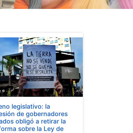
eno legislativo: la
esión de gobernadores
iados obligó a retirar la
forma sobre la Ley de