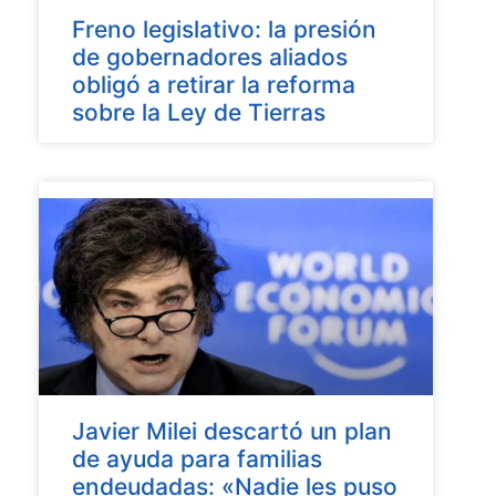
Freno legislativo: la presión
de gobernadores aliados
obligó a retirar la reforma
sobre la Ley de Tierras
Javier Milei descartó un plan
de ayuda para familias
endeudadas: «Nadie les puso