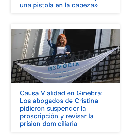
una pistola en la cabeza»
Causa Vialidad en Ginebra:
Los abogados de Cristina
pidieron suspender la
proscripción y revisar la
prisión domiciliaria