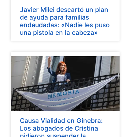
Javier Milei descartó un plan
de ayuda para familias
endeudadas: «Nadie les puso
una pistola en la cabeza»
Causa Vialidad en Ginebra:
Los abogados de Cristina
pidieron suspender la