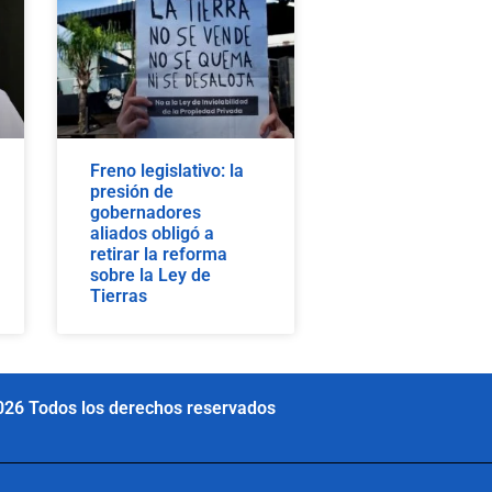
Freno legislativo: la
presión de
gobernadores
aliados obligó a
retirar la reforma
sobre la Ley de
Tierras
026 Todos los derechos reservados