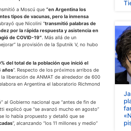
Ti
ransmitió a Moscú que
“en Argentina los
entes tipos de vacunas, pero la inmensa
brayó que Nicolini “
transmitió palabras de
ez por la rápida respuesta y asistencia en
tagió de COVID-19″
. Más allá de un
jorar” la provisión de la Sputnik V, no hubo
% del total de la población que inició el
8 años
”. Respecto de los próximos arribos de
 la liberación de ANMAT de alrededor de 600
elabora en Argentina el laboratorio Richmond
Ja
pl
” al Gobierno nacional que “antes de fin de
fa
otti explicó que “se avanzó mucho en agosto”
«N
se lo había propuesto y detalló que se
pi
icadas
”, alcanzando “los 11 millones y medio”