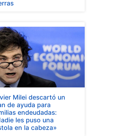
erras
vier Milei descartó un
an de ayuda para
milias endeudadas:
adie les puso una
stola en la cabeza»