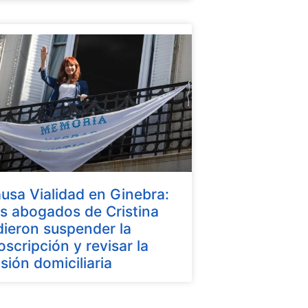
usa Vialidad en Ginebra:
s abogados de Cristina
dieron suspender la
oscripción y revisar la
isión domiciliaria