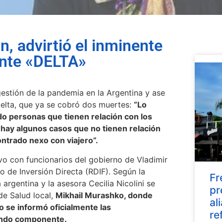
n, advirtió el inminente
iante «DELTA»
gestión de la pandemia en la Argentina y ase
e Delta, que ya se cobró dos muertes:
“Lo
 personas que tienen relación con los
 hay algunos casos que no tienen relación
ntrado nexo con viajero”.
vo con funcionarios del gobierno de Vladimir
 de Inversión Directa (RDIF). Según la
Fr
a argentina y la asesora Cecilia Nicolini se
pr
de Salud local,
Mikhail Murashko, donde
al
 se informó oficialmente las
re
gundo componente.