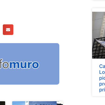
Ca
Lo
pi
pr
pr