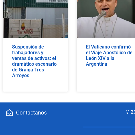
Suspensión de
El Vaticano confirmó
trabajadores y
el Viaje Apostólico de
ventas de activos: el
León XIV a la
dramático escenario
Argentina
de Granja Tres
Arroyos
© 2
Contactanos