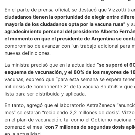
En el parte de prensa oficial, se destacó que Vizzotti t
ciudadanos tienen la oportunidad de elegir entre difer
mayoría de los ciudadanos opta por la vacuna rusa”
y su
agradecimiento personal del presidente Alberto Fernánd
el momento en que el presidente de Argentina se con
compromiso de avanzar con “un trabajo adicional para me
nuevas definiciones.
La ministra precisó que en la actualidad “
se superó el 60
esquema de vacunación, y el 80% de los mayores de 1
vacunas, expresó que “para esta semana se espera tener
mil dosis de componente 2” de la vacuna SputniK V que 
lista para ser distribuida y aplicada.
En tanto, agregó que el laboratorio AstraZeneca “anunció
mes” se estarán “recibiendo 2,2 millones de dosis”. Vizz
en el plan de vacunación, tal como el Gobierno nacional 
comenzó el mes “
con 7 millones de segundas dosis apl
en la actualidad.