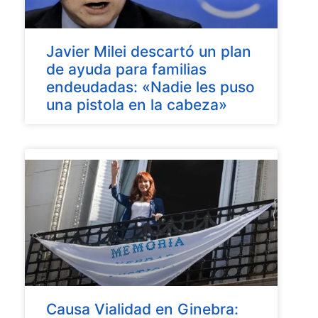
Javier Milei descartó un plan
de ayuda para familias
endeudadas: «Nadie les puso
una pistola en la cabeza»
Causa Vialidad en Ginebra: