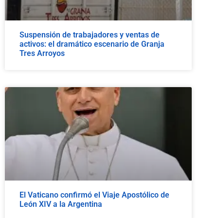
Suspensión de trabajadores y ventas de
activos: el dramático escenario de Granja
Tres Arroyos
El Vaticano confirmó el Viaje Apostólico de
León XIV a la Argentina