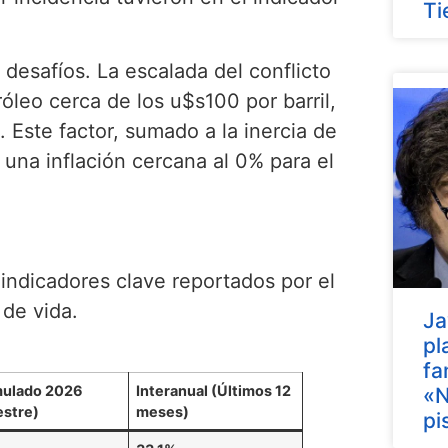
Ti
desafíos. La escalada del conflicto
óleo cerca de los u$s100 por barril,
 Este factor, sumado a la inercia de
r una inflación cercana al 0% para el
 indicadores clave reportados por el
 de vida.
Ja
pl
fa
ulado 2026
Interanual (Últimos 12
«N
estre)
meses)
pi