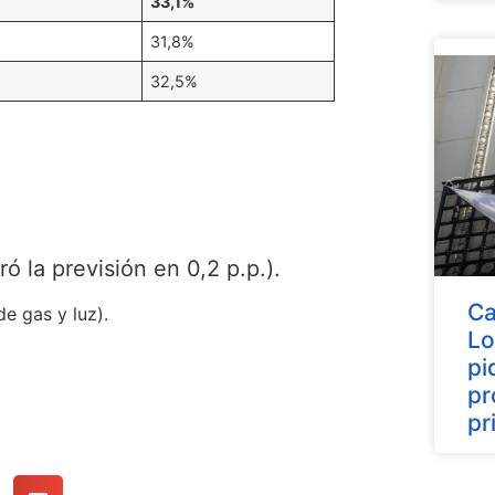
33,1%
31,8%
32,5%
ó la previsión en 0,2 p.p.).
Ca
e gas y luz).
Lo
pi
pr
pr