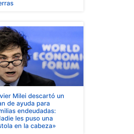
erras
vier Milei descartó un
an de ayuda para
milias endeudadas:
adie les puso una
stola en la cabeza»