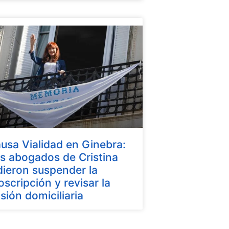
usa Vialidad en Ginebra:
s abogados de Cristina
dieron suspender la
oscripción y revisar la
isión domiciliaria