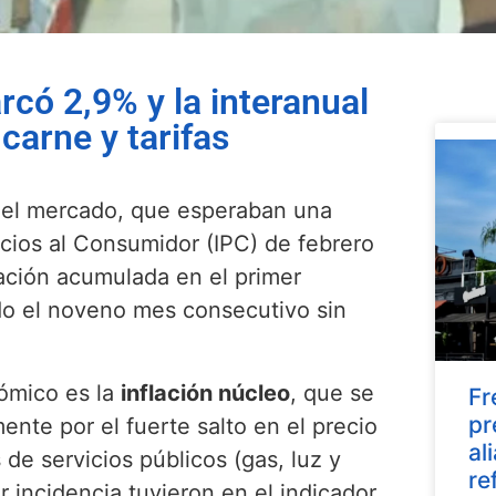
rcó 2,9% y la interanual
carne y tarifas
 del mercado, que esperaban una
ecios al Consumidor (IPC) de febrero
flación acumulada en el primer
o el noveno mes consecutivo sin
ómico es la
inflación núcleo
, que se
Fr
pr
ente por el fuerte salto en el precio
al
s de servicios públicos (gas, luz y
re
r incidencia tuvieron en el indicador