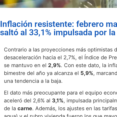
Inflación resistente: febrero ma
saltó al 33,1% impulsada por la 
Contrario a las proyecciones más optimistas
desaceleración hacia el 2,7%, el Índice de Pr
se mantuvo en el
2,9%
. Con este dato, la in
bimestre del año ya alcanza el
5,9%
, marcand
una tendencia a la baja.
El dato más preocupante para el equipo econ
aceleró del 2,6% al
3,1%
, impulsada principalm
de la
carne
. Además, los ajustes en las tarifa
agua) y el rubro vivienda fueron los que mayo