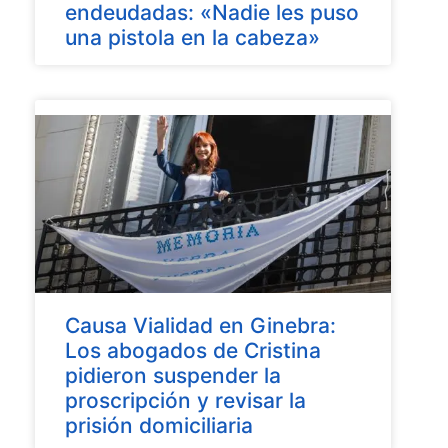
endeudadas: «Nadie les puso
una pistola en la cabeza»
Causa Vialidad en Ginebra:
Los abogados de Cristina
pidieron suspender la
proscripción y revisar la
prisión domiciliaria