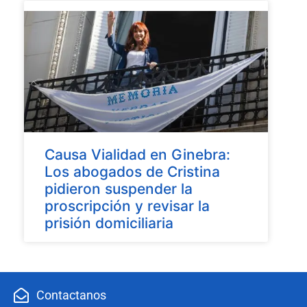
Causa Vialidad en Ginebra:
Los abogados de Cristina
pidieron suspender la
proscripción y revisar la
prisión domiciliaria
Contactanos