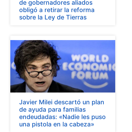
de gobernadores aliados
obligó a retirar la reforma
sobre la Ley de Tierras
Javier Milei descartó un plan
de ayuda para familias
endeudadas: «Nadie les puso
una pistola en la cabeza»