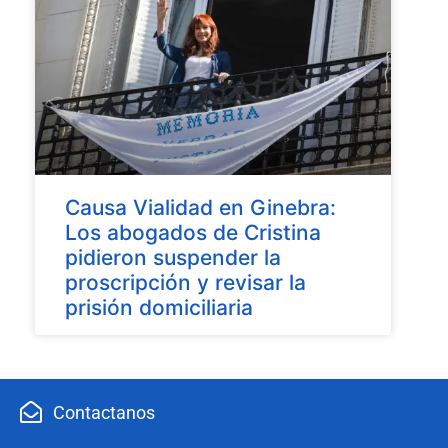
Causa Vialidad en Ginebra:
Los abogados de Cristina
pidieron suspender la
proscripción y revisar la
prisión domiciliaria
Contactanos