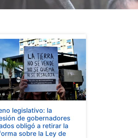
eno legislativo: la
esión de gobernadores
iados obligó a retirar la
forma sobre la Ley de