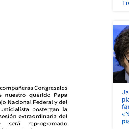
Ti
Ja
pl
fa
«N
pi