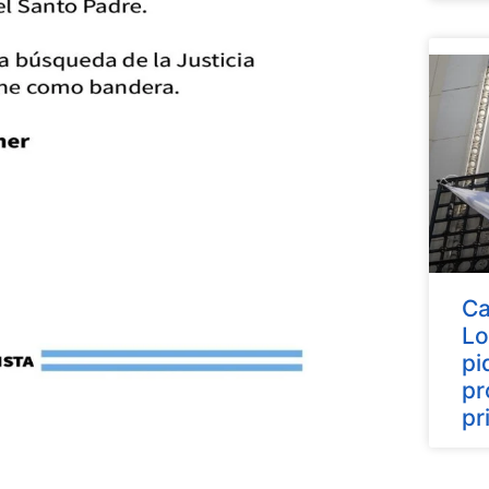
Ca
Lo
pi
pr
pr