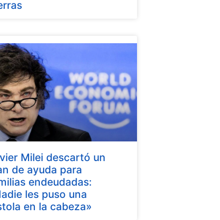
erras
vier Milei descartó un
an de ayuda para
milias endeudadas:
adie les puso una
stola en la cabeza»