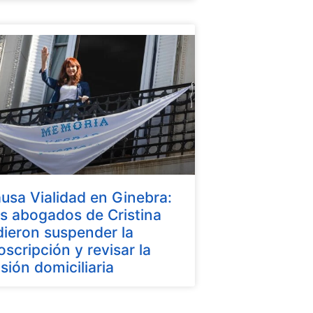
usa Vialidad en Ginebra:
s abogados de Cristina
dieron suspender la
oscripción y revisar la
isión domiciliaria