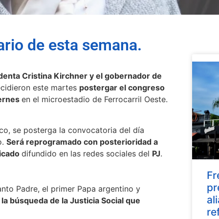
nario de esta semana.
denta Cristina Kirchner y el gobernador de
ecidieron este martes
postergar el congreso
iernes
en el microestadio de Ferrocarril Oeste.
o, se posterga la convocatoria del día
o.
Será reprogramado con posterioridad a
icado
difundido en las redes sociales del
PJ
.
Fr
pr
anto Padre, el primer Papa argentino y
al
la búsqueda de la Justicia Social que
re