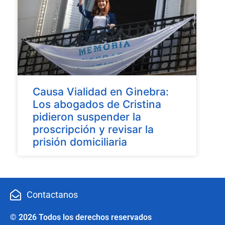
Causa Vialidad en Ginebra:
Los abogados de Cristina
pidieron suspender la
proscripción y revisar la
prisión domiciliaria
Contactanos
© 2026 Todos los derechos reservados