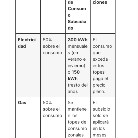
de
ciones
Consum
o
Subsidia
do
Electrici
50%
300 kWh
El
dad
sobre el
mensuale
consumo
consumo
s (en
que
verano e
exceda
invierno)
estos
o
150
topes
kWh
paga el
(resto del
precio
año).
pleno.
Gas
50%
Se
El
sobre el
mantiene
subsidio
consumo
n los
solo se
topes de
aplicará
consumo
en los
zonales
meses