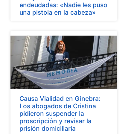
endeudadas: «Nadie les puso
una pistola en la cabeza»
Causa Vialidad en Ginebra:
Los abogados de Cristina
pidieron suspender la
proscripción y revisar la
prisión domiciliaria