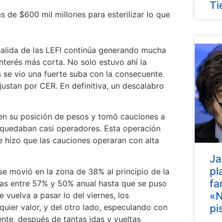
Ti
ás de $600 mil millones para esterilizar lo que
 salida de las LEFI continúa generando mucha
nterés más corta. No solo estuvo ahí la
as se vio una fuerte suba con la consecuente
ustan por CER. En definitiva, un descalabro
en su posición de pesos y tomó cauciones a
 quedaban casi operadores. Esta operación
e hizo que las cauciones operaran con alta
Ja
pl
 se movió en la zona de 38% al principio de la
fa
tas entre 57% y 50% anual hasta que se puso
«N
 vuelva a pasar lo del viernes, los
quier valor, y del otro lado, especulando con
pi
ente, después de tantas idas y vueltas