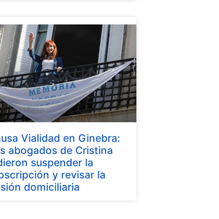
usa Vialidad en Ginebra:
s abogados de Cristina
dieron suspender la
oscripción y revisar la
isión domiciliaria