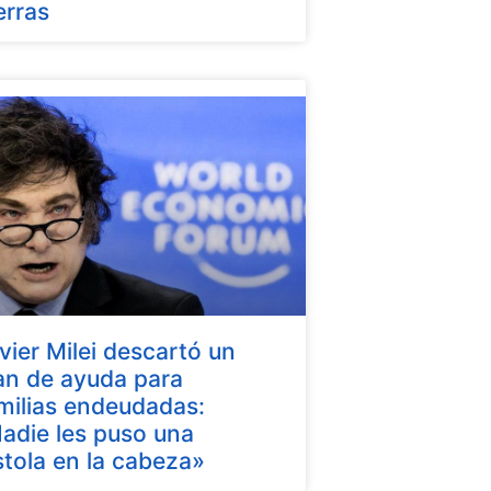
erras
vier Milei descartó un
an de ayuda para
milias endeudadas:
adie les puso una
stola en la cabeza»