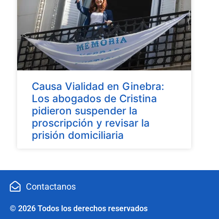
Causa Vialidad en Ginebra:
Los abogados de Cristina
pidieron suspender la
proscripción y revisar la
prisión domiciliaria
Contactanos
© 2026 Todos los derechos reservados