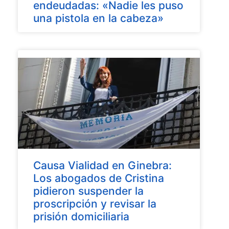
endeudadas: «Nadie les puso
una pistola en la cabeza»
Causa Vialidad en Ginebra:
Los abogados de Cristina
pidieron suspender la
proscripción y revisar la
prisión domiciliaria