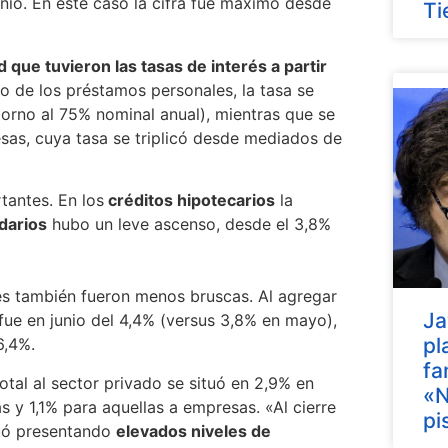
nio. En este caso la cifra fue máximo desde
Ti
 que tuvieron las tasas de interés a partir
so de los préstamos personales, la tasa se
orno al 75% nominal anual), mientras que se
esas, cuya tasa se triplicó desde mediados de
tantes. En los
créditos hipotecarios
la
darios
hubo un leve ascenso, desde el 3,8%
es también fueron menos bruscas. Al agregar
Ja
 fue en junio del 4,4% (versus 3,8% en mayo),
pl
6,4%.
fa
total al sector privado se situó en 2,9% en
«N
as y 1,1% para aquellas a empresas. «Al cierre
pi
nuó presentando
elevados niveles de