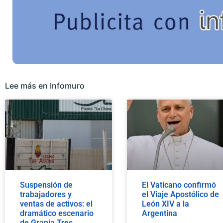
Lee más en Infomuro
Suspensión de
El Vaticano confirmó
trabajadores y
el Viaje Apostólico de
ventas de activos: el
León XIV a la
dramático escenario
Argentina
de Granja Tres