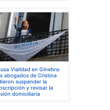
usa Vialidad en Ginebra:
s abogados de Cristina
dieron suspender la
oscripción y revisar la
isión domiciliaria