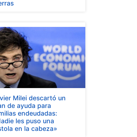
erras
vier Milei descartó un
an de ayuda para
milias endeudadas:
adie les puso una
stola en la cabeza»