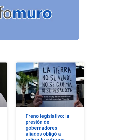
Freno legislativo: la
presión de
gobernadores
aliados obligó a
retirar la reforma