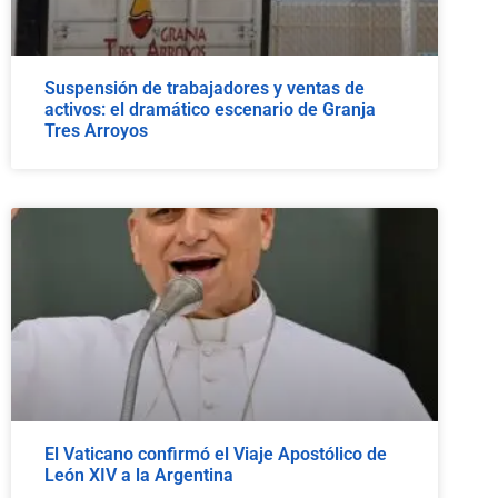
Suspensión de trabajadores y ventas de
activos: el dramático escenario de Granja
Tres Arroyos
El Vaticano confirmó el Viaje Apostólico de
León XIV a la Argentina