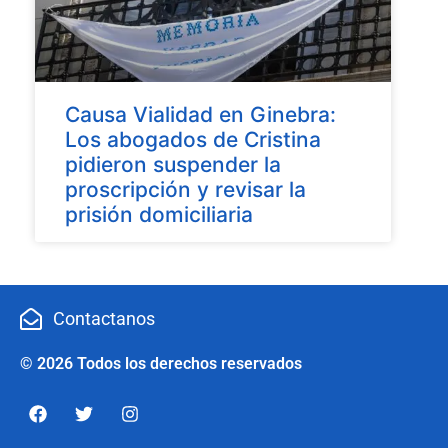
Causa Vialidad en Ginebra:
Los abogados de Cristina
pidieron suspender la
proscripción y revisar la
prisión domiciliaria
Contactanos
© 2026 Todos los derechos reservados