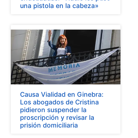
una pistola en la cabeza»
Causa Vialidad en Ginebra:
Los abogados de Cristina
pidieron suspender la
proscripción y revisar la
prisión domiciliaria