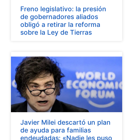
Freno legislativo: la presión
de gobernadores aliados
obligó a retirar la reforma
sobre la Ley de Tierras
Javier Milei descartó un plan
de ayuda para familias
endeudadas: «Nadie les puso