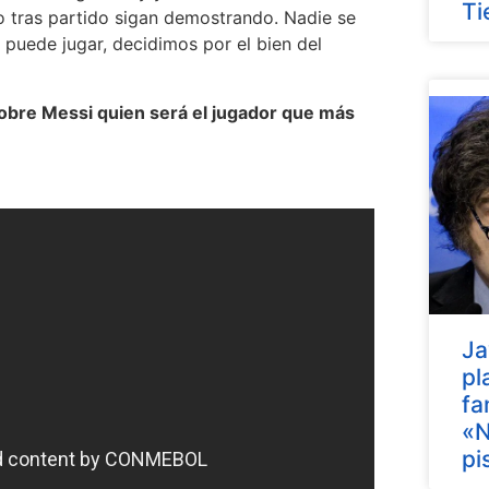
Ti
 tras partido sigan demostrando. Nadie se
 puede jugar, decidimos por el bien del
obre Messi quien será el jugador que más
Ja
pl
fa
«N
pi