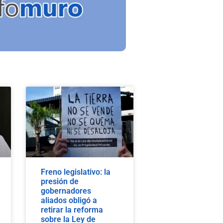
Freno legislativo: la
presión de
gobernadores
aliados obligó a
retirar la reforma
sobre la Ley de