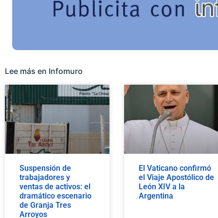
Lee más en Infomuro
Suspensión de
El Vaticano confirmó
trabajadores y
el Viaje Apostólico de
ventas de activos: el
León XIV a la
dramático escenario
Argentina
de Granja Tres
Arroyos