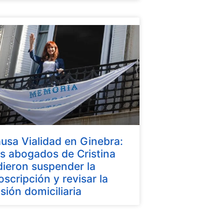
usa Vialidad en Ginebra:
s abogados de Cristina
dieron suspender la
oscripción y revisar la
isión domiciliaria