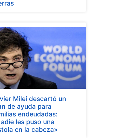
erras
vier Milei descartó un
an de ayuda para
milias endeudadas:
adie les puso una
stola en la cabeza»