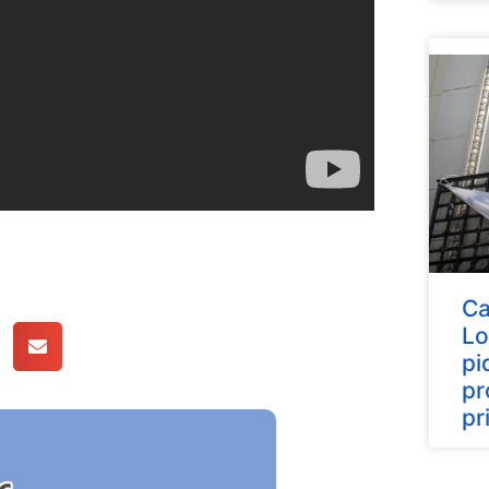
Ca
Lo
pi
pr
pr