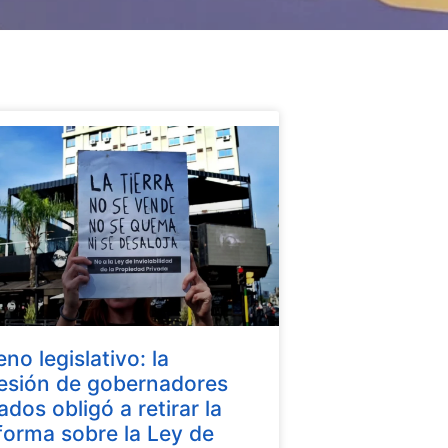
eno legislativo: la
esión de gobernadores
iados obligó a retirar la
forma sobre la Ley de