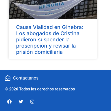
Causa Vialidad en Ginebra:
Los abogados de Cristina
pidieron suspender la
proscripción y revisar la
prisión domiciliaria
Contactanos
© 2026 Todos los derechos reservados