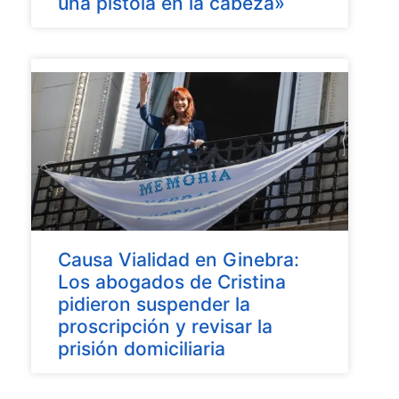
una pistola en la cabeza»
Causa Vialidad en Ginebra:
Los abogados de Cristina
pidieron suspender la
proscripción y revisar la
prisión domiciliaria