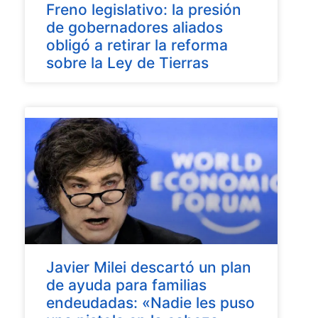
Freno legislativo: la presión
de gobernadores aliados
obligó a retirar la reforma
sobre la Ley de Tierras
Javier Milei descartó un plan
de ayuda para familias
endeudadas: «Nadie les puso