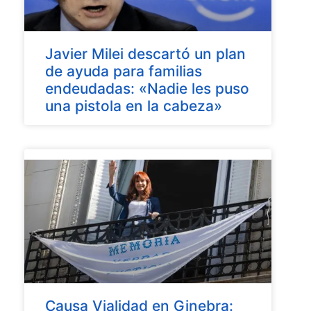
Javier Milei descartó un plan
de ayuda para familias
endeudadas: «Nadie les puso
una pistola en la cabeza»
Causa Vialidad en Ginebra: